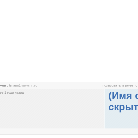
а+нн
:
lenann1.www.nn.ru
пользователь имеет 
(Имя 
е 1 года назад
скрыт