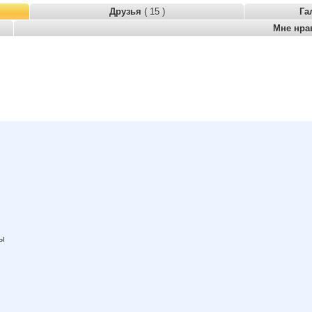
Друзья
( 15 )
Га
Мне нра
ны