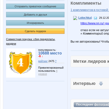
Комплименты
Отправить приватное сообщение
1 комплиментов в гостевой 
Добавить в друзья
Lolochka)
29.12.20
Игнорировать
https://www.nn.ru/
отказ если не актуа
Сделать подарок
« Комментарий отре
Совместная покупка: сбор предоплаты,
Вы не авторизованы! Чтоб
раздачи
популярность:
10688 место
-6 ↓
Метки лидеров
рейтинг
2475
?
Привилегированный
пользователь
4
уровня
Интервью
Последние
фотогра