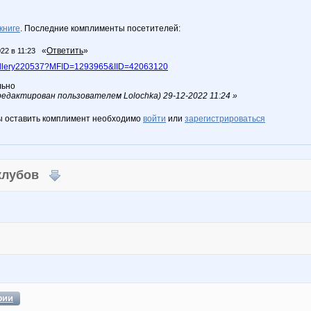
книге
. Последние комплименты посетителей:
«
Ответить
»
22 в 11:23
~gallery220537?MFID=1293965&IID=42063120
льно
дактирован пользователем Lolochka) 29-12-2022 11:24 »
ы оставить комплимент необходимо
войти
или
зарегистрироваться
 клубов
фии