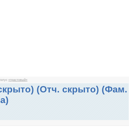
статус
«трастовый»
скрыто) (Отч. скрыто) (Фам.
а)