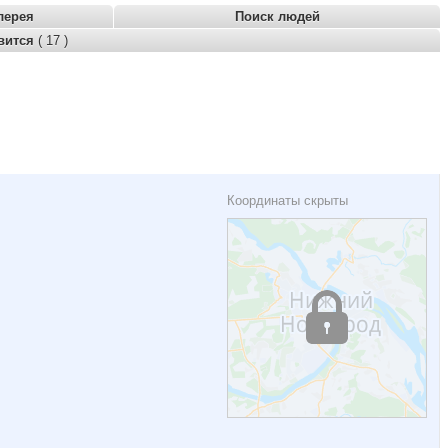
лерея
Поиск людей
вится
( 17 )
Координаты скрыты